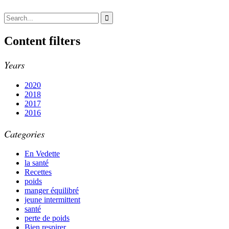
Content filters
Years
2020
2018
2017
2016
Categories
En Vedette
la santé
Recettes
poids
manger équilibré
jeune intermittent
santé
perte de poids
Bien respirer