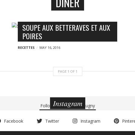
DINER
SOUPE AUX BETTERAVES ET AUX
POIRES
RECETTES
MAY 16, 2016
PAGE
1
OF
1
Instagram
Follow
@charlottedebeugny
Facebook
Twitter
Instagram
Pinter