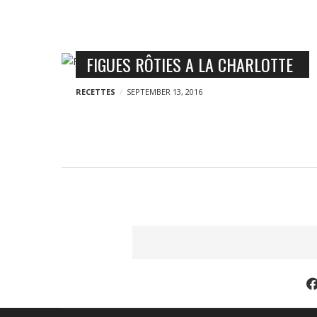
o
g
n
n
B
FIGUES RÔTIES A LA CHARLOTTE
y
l
RECETTES
SEPTEMBER 13, 2016
o
g
p
o
s
t
s