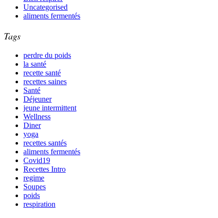
Uncategorised
aliments fermentés
Tags
perdre du poids
la santé
recette santé
recettes saines
Santé
Déjeuner
jeune intermittent
Wellness
Diner
yoga
recettes santés
aliments fermentés
Covid19
Recettes Intro
regime
Soupes
poids
respiration