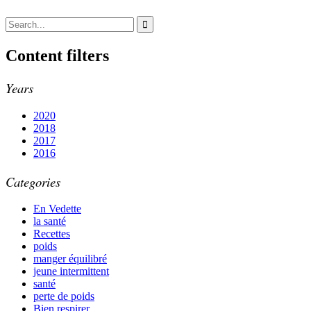
Content filters
Years
2020
2018
2017
2016
Categories
En Vedette
la santé
Recettes
poids
manger équilibré
jeune intermittent
santé
perte de poids
Bien respirer