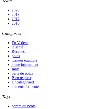
Years
2020
2018
2017
2016
Categories
En Vedette
la santé
Recettes
poids
manger équilibré
jeune intermittent
santé
perte de poids
Bien respirer
Uncategorised
aliments fermentés
Tags
perdre du poids