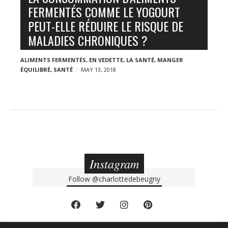
n
o
FERMENTÉS COMME LE YOGOURT
y
g
PEUT-ELLE RÉDUIRE LE RISQUE DE
p
MALADIES CHRONIQUES ?
o
s
ALIMENTS FERMENTÉS
,
EN VEDETTE
,
LA SANTÉ
,
MANGER
ÉQUILIBRÉ
,
SANTÉ
MAY 13, 2018
t
s
Instagram
Follow
@charlottedebeugny