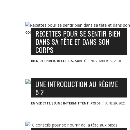
o
g
n
n
B
y
RECETTES POUR SE SENTIR BIEN
l
DANS SA TÊTE ET DANS SON
o
CORPS
g
p
BIEN RESPIRER
,
RECETTES
,
SANTÉ
NOVEMBER 19, 2020
o
s
UNE INTRODUCTION AU RÉGIME
5 2
t
s
EN VEDETTE
,
JEUNE INTERMITTENT
,
POIDS
JUNE 29, 2020