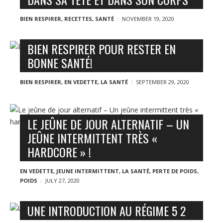
n
o
y
g
BIEN RESPIRER
,
RECETTES
,
SANTÉ
NOVEMBER 19, 2020
p
BIEN RESPIRER POUR RESTER EN
o
s
BONNE SANTÉ!
t
BIEN RESPIRER
,
EN VEDETTE
,
LA SANTÉ
SEPTEMBER 29, 2020
s
LE JEÛNE DE JOUR ALTERNATIF – UN
JEÛNE INTERMITTENT TRÈS «
HARDCORE » !
EN VEDETTE
,
JEUNE INTERMITTENT
,
LA SANTÉ
,
PERTE DE POIDS
,
POIDS
JULY 27, 2020
UNE INTRODUCTION AU RÉGIME 5 2