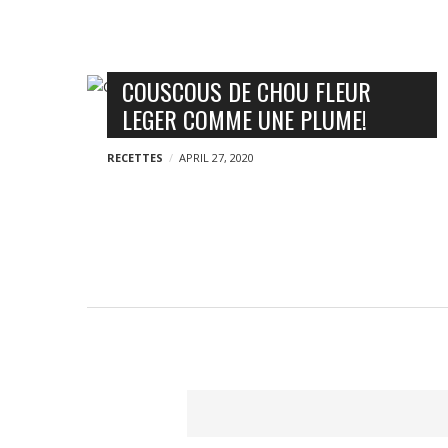
o
g
n
n
B
COUSCOUS DE CHOU FLEUR
y
LEGER COMME UNE PLUME!
l
o
RECETTES
APRIL 27, 2020
g
p
o
s
t
s