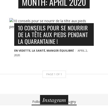
MONTH:
APRIL 2020
10 CONSEILS POUR SE NOURRIR
DE LA TÊTE AUX PIEDS PENDANT
LA QUARANTAINE !
EN VEDETTE
,
LA SANTÉ
,
MANGER ÉQUILIBRÉ
APRIL 2,
2020
PAGE
1
OF
1
Instagram
Follow
@charlottedebeugny