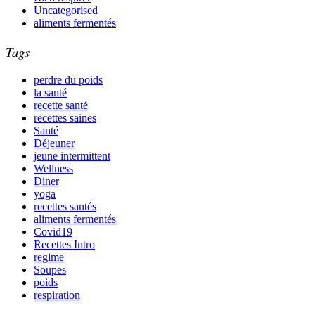
Uncategorised
aliments fermentés
Tags
perdre du poids
la santé
recette santé
recettes saines
Santé
Déjeuner
jeune intermittent
Wellness
Diner
yoga
recettes santés
aliments fermentés
Covid19
Recettes Intro
regime
Soupes
poids
respiration