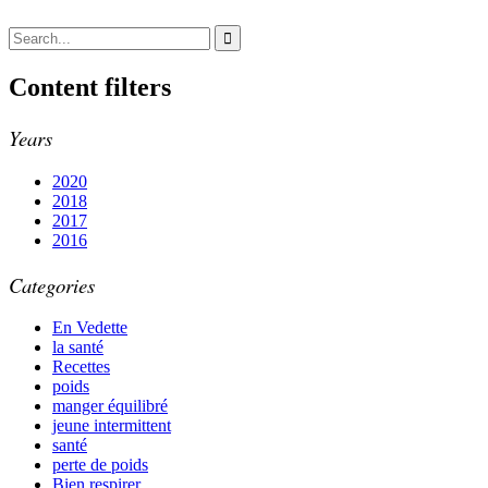
Content filters
Years
2020
2018
2017
2016
Categories
En Vedette
la santé
Recettes
poids
manger équilibré
jeune intermittent
santé
perte de poids
Bien respirer