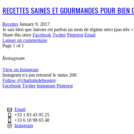
RECETTES SAINES ET GOURMANDES POUR BIEN 
Recettes
January 9, 2017
Je sais bien que Janvier est parfois un mois de régime strict (pas très 
Share this story
Facebook
Twitter
Pinterest
Email
Laisser un commentaire
Page
1
of
1
Instagram
View on Instagram
Instagram n'a pas retourné le status 200.
Follow
@charlottedebeugny
Facebook
Twitter
Instagram
Pinterest
Contact
Email
+33 1 83 43 95 25
+33 6 10 98 65 48
Instagram