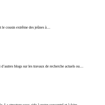
 est le cousin extrême des jeûnes à…
vi d’autres blogs sur les travaux de recherche actuels ou…
e. La structure vous aide à rester concentré et à faire…