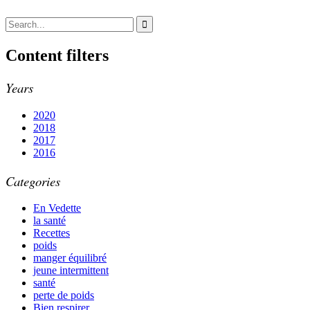
Content filters
Years
2020
2018
2017
2016
Categories
En Vedette
la santé
Recettes
poids
manger équilibré
jeune intermittent
santé
perte de poids
Bien respirer