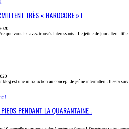
RMITTENT TRÈS « HARDCORE » !
 2020
spère que vous les avez trouvés intéressants ! Le jeûne de jour alternatif
2020
 blog est une introduction au concept de jeûne intermittent. Il sera sui
 PIEDS PENDANT LA QUARANTAINE !
10 conseils pour vous aider à rester en forme ! Structurez votre journé