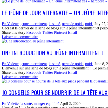
LE JEÛNE DE JOUR ALTERNATIF – UN JEÛNE INTE
En Vedette
,
jeune intermittent
,
la santé
,
perte de poids
,
poids
July 27,
Ceci est le dernier de la série de blogs sur le jeûne intermittent et j’e
Share this story
Facebook
Twitter
Pinterest
Email
Laisser un commentaire
UNE INTRODUCTION AU JEÛNE INTERMITTENT !
En Vedette
,
jeune intermittent
,
la santé
,
perte de poids
,
poids
June 8, 
Bienvenue sur une série de blogs sur le jeûne intermittent ! Ce premier
Share this story
Facebook
Twitter
Pinterest
Email
Laisser un commentaire
10 CONSEILS POUR SE NOURRIR DE LA TÊTE AUX
En Vedette
,
la santé
,
manger équilibré
April 2, 2020
Vous râlez à l’idée de nouvelles semaines d’enfermement ? Essayez ces 