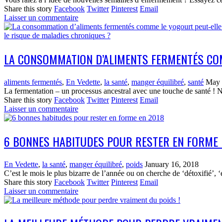
Share this story
Facebook
Twitter
Pinterest
Email
Laisser un commentaire
LA CONSOMMATION D’ALIMENTS FERMENTÉS COM
aliments fermentés
,
En Vedette
,
la santé
,
manger équilibré
,
santé
May 
La fermentation – un processus ancestral avec une touche de santé ! N
Share this story
Facebook
Twitter
Pinterest
Email
Laisser un commentaire
6 BONNES HABITUDES POUR RESTER EN FORME 
En Vedette
,
la santé
,
manger équilibré
,
poids
January 16, 2018
C’est le mois le plus bizarre de l’année ou on cherche de ‘détoxifié’, ‘
Share this story
Facebook
Twitter
Pinterest
Email
Laisser un commentaire