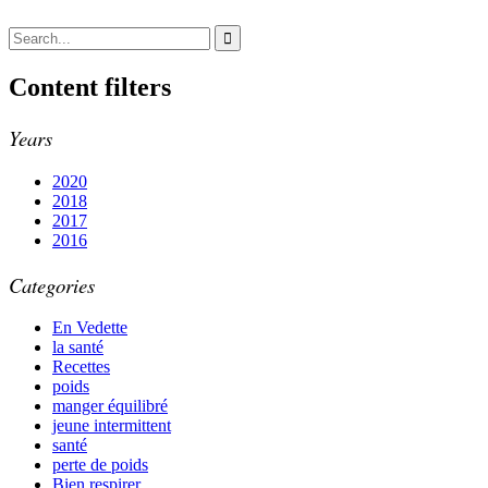
Content filters
Years
2020
2018
2017
2016
Categories
En Vedette
la santé
Recettes
poids
manger équilibré
jeune intermittent
santé
perte de poids
Bien respirer