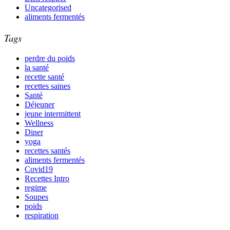
Uncategorised
aliments fermentés
Tags
perdre du poids
la santé
recette santé
recettes saines
Santé
Déjeuner
jeune intermittent
Wellness
Diner
yoga
recettes santés
aliments fermentés
Covid19
Recettes Intro
regime
Soupes
poids
respiration