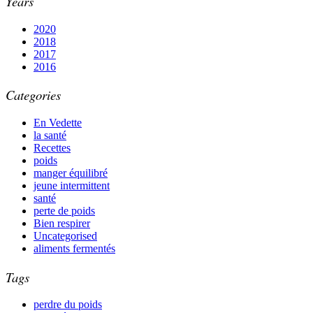
Years
2020
2018
2017
2016
Categories
En Vedette
la santé
Recettes
poids
manger équilibré
jeune intermittent
santé
perte de poids
Bien respirer
Uncategorised
aliments fermentés
Tags
perdre du poids