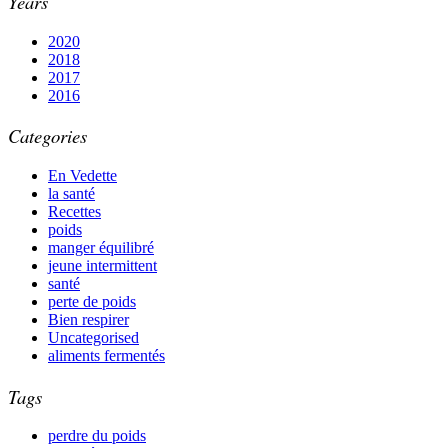
Years
2020
2018
2017
2016
Categories
En Vedette
la santé
Recettes
poids
manger équilibré
jeune intermittent
santé
perte de poids
Bien respirer
Uncategorised
aliments fermentés
Tags
perdre du poids