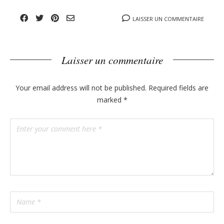
p
n
o
y
LAISSER UN COMMENTAIRE
s
t
s
Laisser un commentaire
Your email address will not be published.
Required fields are
marked
*