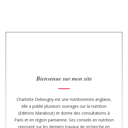
S
i
t
e
s
i
d
e
b
a
r
Bienvenue sur mon site
Charlotte Debeugny est une nutritionniste anglaise,
elle a publié plusieurs ouvrages sur la nutrition
(Editions Marabout) et donne des consultations à
Paris et en région parisienne. Ses conseils en nutrition
reposent sur les derniers travaux de recherche en