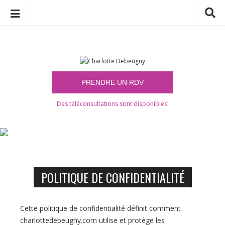
C
S
h
k
a
i
p
r
t
l
o
o
c
Des téléconsultations sont disponibles!
t
o
t
n
e
t
D
e
e
n
b
POLITIQUE DE CONFIDENTIALITÉ
t
e
u
Cette politique de confidentialité définit comment
g
charlottedebeugny.com utilise et protège les