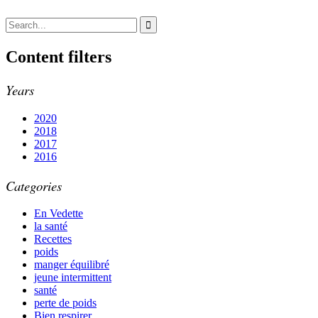
Content filters
Years
2020
2018
2017
2016
Categories
En Vedette
la santé
Recettes
poids
manger équilibré
jeune intermittent
santé
perte de poids
Bien respirer