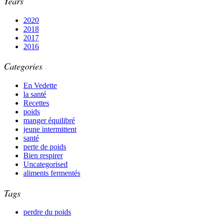
Years
2020
2018
2017
2016
Categories
En Vedette
la santé
Recettes
poids
manger équilibré
jeune intermittent
santé
perte de poids
Bien respirer
Uncategorised
aliments fermentés
Tags
perdre du poids