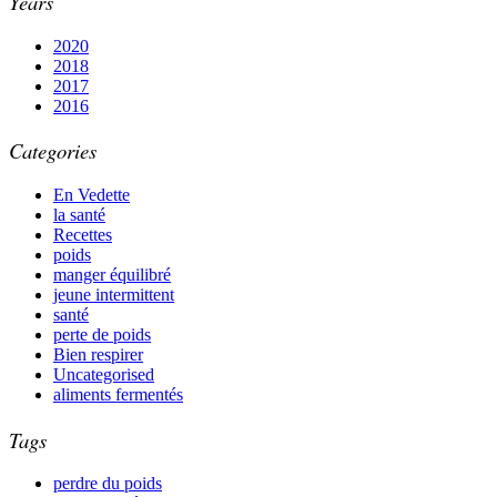
Years
2020
2018
2017
2016
Categories
En Vedette
la santé
Recettes
poids
manger équilibré
jeune intermittent
santé
perte de poids
Bien respirer
Uncategorised
aliments fermentés
Tags
perdre du poids